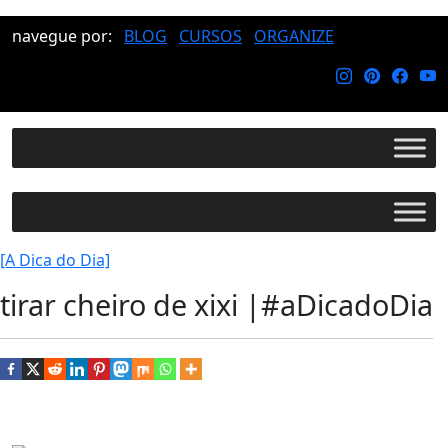
navegue por:
BLOG
CURSOS
ORGANIZE
[A Dica do Dia]
tirar cheiro de xixi |#aDicadoDia