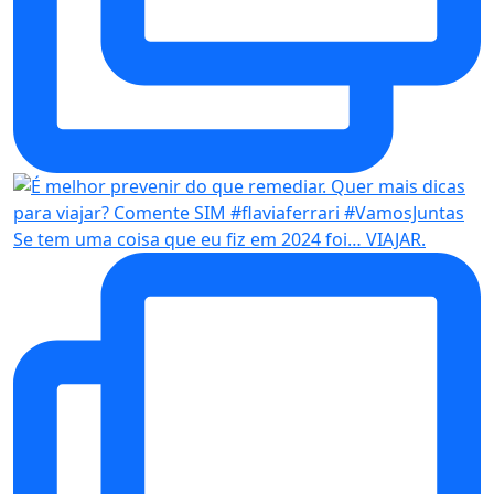
Se tem uma coisa que eu fiz em 2024 foi… VIAJAR.