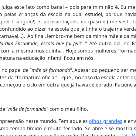
 julga este fato como banal – pois para mim não é. Eu m
do pelas crianças da escola na qual estudei, porque ha
quei triângulo!) e apresentações: eu (pasme!) me vesti 
onfundido ao dizer na escola que já tinha o traje (na ver
carnaval…). Ao final, lembro-me bem da minha mãe e da m
Jardim Encantado, escola que fui feliz
…
” Até outro dia, no 
 com a mesma musiquinha . Hoje somos mulheres “formad
atura na educação infantil ficou em nós.
 no papel de “
mãe de formando
“. Apesar do pequeno ser m
s da “formatura oficial” – que , no caso da escola anterior,
e começou o ciclo em outra que já havia celebrado. Paciência
de “
mãe de formando
” com o meu filho.
compreensão neste mundo. Tem aqueles
olhos grandes
e env
smo tempo tímido e muito fechado. Se abre e se mostra 
xou por vezes meu coração na mão. Parafraseando a
Tatá 