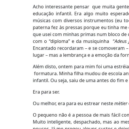
Acho interessante pensar que muita gente
educação infantil. Era algo muito espera
músicas com diversos instrumentos (eu to
paterna fez às pressas porque eu tinha me c
que usei com minhas primas num bloco de 
com o “diploma” e da musiquinha “
Adeus 
Encantado recordaram – e se comoveram –
lugar – mas a lembrança e a emoção da form
Além disto, ontem para mim foi uma estréia
formatura. Minha filha mudou de escola ante
infantil. Ou seja, saiu de uma antes do fim 
Era para ser.
Ou melhor, era para eu estrear neste
mètier
O pequeno não é a pessoa de mais fácil 
Muito inteligente, despachado, mas ao me
poucos. Já me pregou alguns sustos e dei