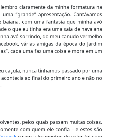
e lembro claramente da minha formatura na
via uma “grande” apresentação. Cantávamos
de baiana, com uma fantasia que minha avó
dade o que eu tinha era uma saia de havaiana
inha avó sorrindo, do meu canudo vermelho
Facebook, várias amigas da época do Jardim
as”, cada uma faz uma coisa e mora em um
eu caçula, nunca tínhamos passado por uma
 acontecia ao final do primeiro ano e não no
.
olventes, pelos quais passam muitas coisas.
somente com quem ele confia – e estes são
Werneck
e sem julgamentos de valor, foi com