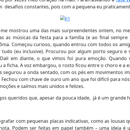
m desafios constantes, pois com a pequena eu praticament
s, me mostrou uma das mais surpreendentes ontem, no meio
as as músicas da festa para a família (e ao final sempr
ônia. Começou curioso, quando entrou com todos os amigos 
r tudo (eu inclusive). Procurou por algum porto seguro e 
 Dali em diante, o que vimos foi pura emoção. Quando 
 ficha. A voz embargou, o rosto ficou entre o choro e a ex
 Mas segurou a onda sentado, com os pés em movimentos i
 Fechou com chave de ouro um ano que foi difícil para nós 
oções e saímos mais unidos e felizes.
igos queridos que, apesar da pouca idade, já é um grande
ografar com pequenas placas indicativas, como as lousas q
hota. Podem ser feitas em papel também – uma ideia é u