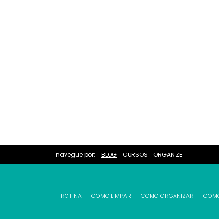
navegue por:
BLOG
CURSOS
ORGANIZE
ROTINA
COMO LIMPAR
COMO ORGANIZAR
COM