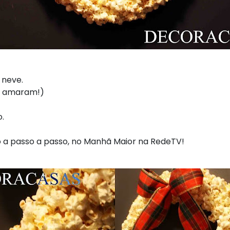
 neve.
as amaram!)
o.
to a passo a passo, no Manhã Maior na RedeTV!